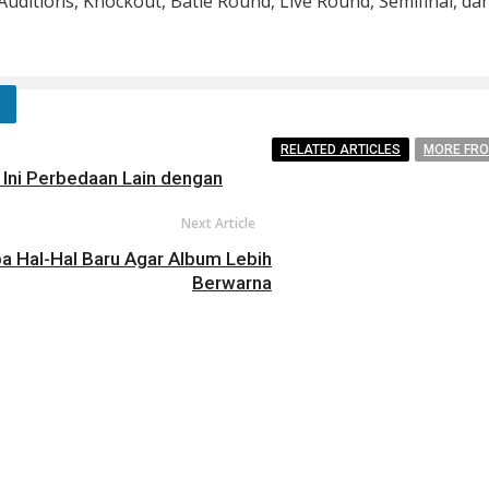
 Auditions, Knockout, Batle Round, Live Round, Semifinal, da
RELATED ARTICLES
MORE FR
 Ini Perbedaan Lain dengan
Next Article
a Hal-Hal Baru Agar Album Lebih
Berwarna