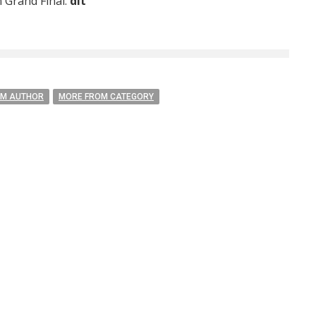
n Grand Final.
dit
OM AUTHOR
MORE FROM CATEGORY