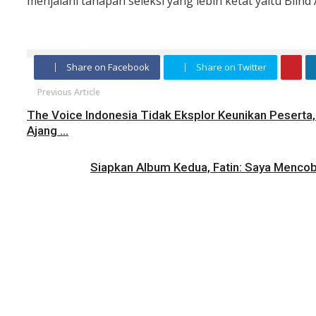
menjalani tahapan seleksi yang lebih ketat yaitu Blind
Share on Facebook
Share on Twitter
Previous Article
The Voice Indonesia Tidak Eksplor Keunikan Peserta,
Ajang ...
Siapkan Album Kedua, Fatin: Saya Mencob