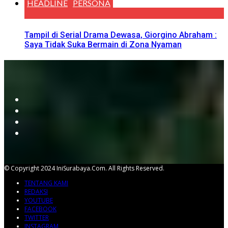
HEADLINE
PERSONA
Tampil di Serial Drama Dewasa, Giorgino Abraham :
Saya Tidak Suka Bermain di Zona Nyaman
© Copyright 2024 IniSurabaya.com. All Rights Reserved.
TENTANG KAMI
REDAKSI
YOUTUBE
FACEBOOK
TWITTER
INSTAGRAM