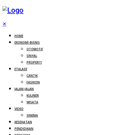
✕
HOME
EKONOMI-BISNIS
OTOMOTIF
SINYAL
PROPERTI
ETALASE
CANTIK
FASHION
JALAN-JALAN
KULINER
WISATA
VIDEO
SINEMA
KESEHATAN
PENDIDIKAN