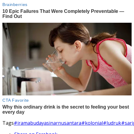
Tags
#iramabudayasinarnusantara
#kolonial
#ludruk
#sar