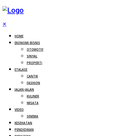
✕
HOME
EKONOMI-BISNIS
OTOMOTIF
SINYAL
PROPERTI
ETALASE
CANTIK
FASHION
JALAN-JALAN
KULINER
WISATA
VIDEO
SINEMA
KESEHATAN
PENDIDIKAN