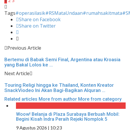
1
2
3
Tags
#operasilasik
#RSMataUndaan
#rumahsakitmata
#S
Share on Facebook
Share on Twitter
Previous Article
Bertemu di Babak Semi Final, Argentina atau Kroasia
yang Bakal Lolos ke ...
Next Article
Touring Religi hingga ke Thailand, Konten Kreator
SnackViodeo Ini Akan Bagi-Bagikan Alquran ...
Related articles
More from author
More from category
Woow! Belanja di Plaza Surabaya Berbuah Mobil:
Begini Kisah Indra Peraih Rejeki Nomplok 5
9 Agustus 2026 | 10:23