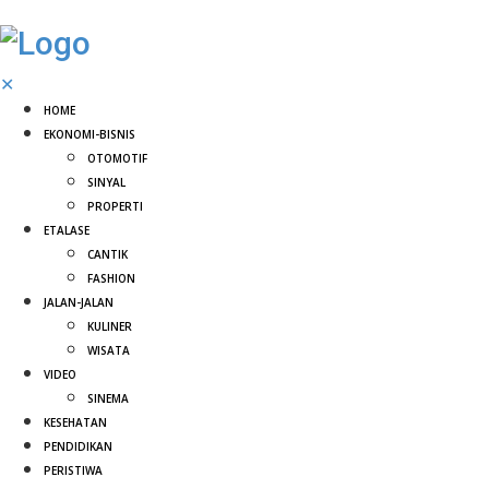
✕
HOME
EKONOMI-BISNIS
OTOMOTIF
SINYAL
PROPERTI
ETALASE
CANTIK
FASHION
JALAN-JALAN
KULINER
WISATA
VIDEO
SINEMA
KESEHATAN
PENDIDIKAN
PERISTIWA