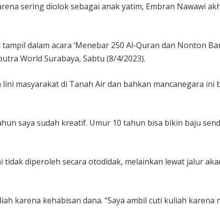
arena sering diolok sebagai anak yatim, Embran Nawawi a
t tampil dalam acara ‘Menebar 250 Al-Quran dan Nonton Bar
utra World Surabaya, Sabtu (8/4/2023).
lini masyarakat di Tanah Air dan bahkan mancanegara in
un saya sudah kreatif. Umur 10 tahun bisa bikin baju sendi
tidak diperoleh secara otodidak, melainkan lewat jalur akad
ah karena kehabisan dana. “Saya ambil cuti kuliah karena n