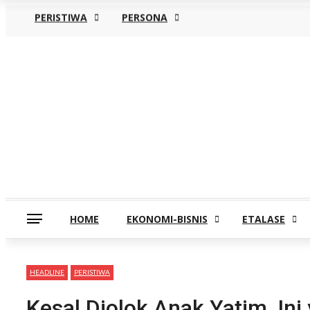
PERISTIWA
PERSONA
Kamis, Agustus 6
HOME
EKONOMI-BISNIS
ETALASE
HEADLINE
PERISTIWA
Kesal Diolok Anak Yatim, In