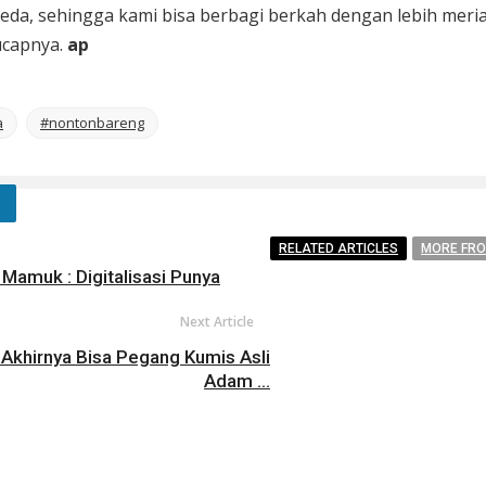
eda, sehingga kami bisa berbagi berkah dengan lebih meria
ucapnya.
ap
a
#nontonbareng
RELATED ARTICLES
MORE FR
Mamuk : Digitalisasi Punya
Next Article
 Akhirnya Bisa Pegang Kumis Asli
Adam ...