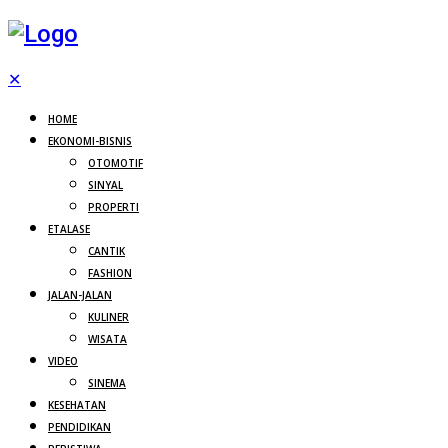
✕
HOME
EKONOMI-BISNIS
OTOMOTIF
SINYAL
PROPERTI
ETALASE
CANTIK
FASHION
JALAN-JALAN
KULINER
WISATA
VIDEO
SINEMA
KESEHATAN
PENDIDIKAN