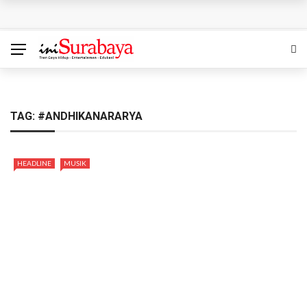
SedulurRun 2026 Tambah Kategori 10K: Ajak Peserta
Berlari Sambil Bantu Santri dan Guru Honorer
Siapa Pantas Memimpin KBS? Pemkot Surabaya Uji 24
Calon Direksi
TAG:
#ANDHIKANARARYA
Bukan Sekadar Lomba, Gerakan Pisang Danor Surabaya
HEADLINE
MUSIK
Dimulai dari Dapur Rumah
Nahkoda Baru PDAM Surya Sembada Langsung
Dihadapkan Misi Berat, Perbaiki Layanan hingga Kinerja
Felicia Juara The Icon Indonesia 2026: Tampil Memukau
bersama Dewa 19 hingga Bawa Pulang Mobil dan Kontrak