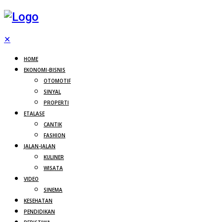
✕
HOME
EKONOMI-BISNIS
OTOMOTIF
SINYAL
PROPERTI
ETALASE
CANTIK
FASHION
JALAN-JALAN
KULINER
WISATA
VIDEO
SINEMA
KESEHATAN
PENDIDIKAN