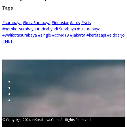
Tags
#surabaya
#kotaSurabaya
#indosiar
#antv
#sctv
#pemkotsurabaya
#ericahyadi
Surabaya
#inisurabaya
#walikotasurabaya
#single
#covid19
#jakarta
#keretaapi
#sidoarjo
#NET
© Copyright 2024 IniSurabaya.com. All Rights Reserved.