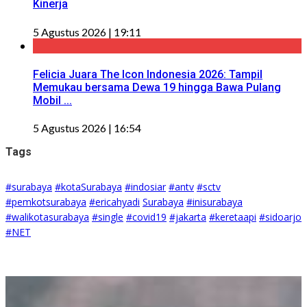
Kinerja
5 Agustus 2026 | 19:11
Felicia Juara The Icon Indonesia 2026: Tampil
Memukau bersama Dewa 19 hingga Bawa Pulang
Mobil ...
5 Agustus 2026 | 16:54
Tags
#surabaya
#kotaSurabaya
#indosiar
#antv
#sctv
#pemkotsurabaya
#ericahyadi
Surabaya
#inisurabaya
#walikotasurabaya
#single
#covid19
#jakarta
#keretaapi
#sidoarjo
#NET