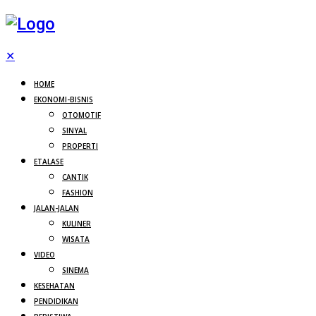
✕
HOME
EKONOMI-BISNIS
OTOMOTIF
SINYAL
PROPERTI
ETALASE
CANTIK
FASHION
JALAN-JALAN
KULINER
WISATA
VIDEO
SINEMA
KESEHATAN
PENDIDIKAN