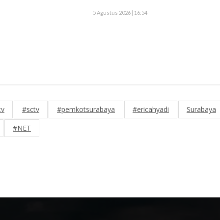
5 Agustus 2026 | 16:54
tv
#sctv
#pemkotsurabaya
#ericahyadi
Surabaya
#NET