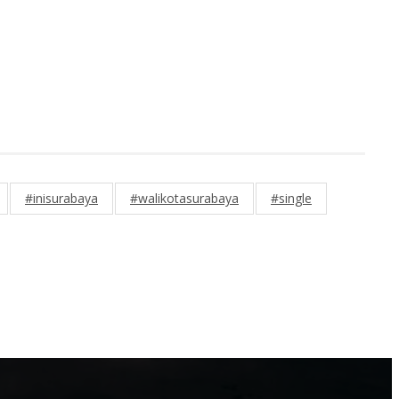
#inisurabaya
#walikotasurabaya
#single