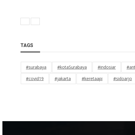
TAGS
#surabaya
#kotaSurabaya
#indosiar
#an
#covid19
#jakarta
#keretaapi
#sidoarjo