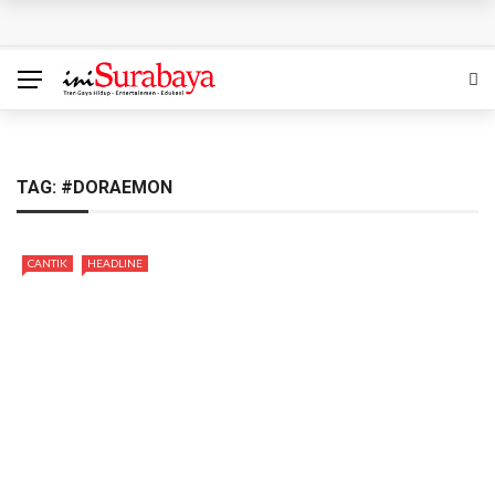
SedulurRun 2026 Tambah Kategori 10K: Ajak Peserta
Berlari Sambil Bantu Santri dan Guru Honorer
Siapa Pantas Memimpin KBS? Pemkot Surabaya Uji 24
Calon Direksi
TAG:
#DORAEMON
Bukan Sekadar Lomba, Gerakan Pisang Danor Surabaya
CANTIK
HEADLINE
Dimulai dari Dapur Rumah
Nahkoda Baru PDAM Surya Sembada Langsung
Dihadapkan Misi Berat, Perbaiki Layanan hingga Kinerja
Felicia Juara The Icon Indonesia 2026: Tampil Memukau
bersama Dewa 19 hingga Bawa Pulang Mobil dan Kontrak