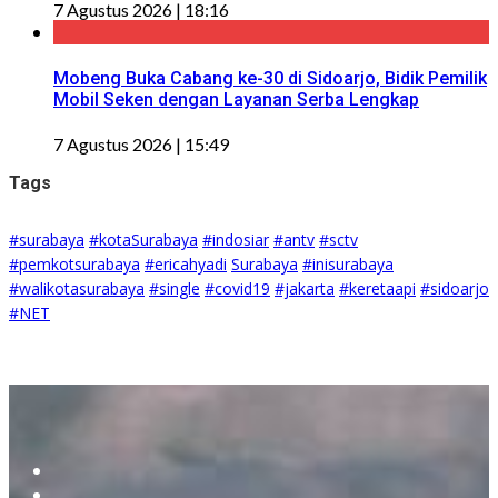
7 Agustus 2026 | 18:16
Mobeng Buka Cabang ke-30 di Sidoarjo, Bidik Pemilik
Mobil Seken dengan Layanan Serba Lengkap
7 Agustus 2026 | 15:49
Tags
#surabaya
#kotaSurabaya
#indosiar
#antv
#sctv
#pemkotsurabaya
#ericahyadi
Surabaya
#inisurabaya
#walikotasurabaya
#single
#covid19
#jakarta
#keretaapi
#sidoarjo
#NET