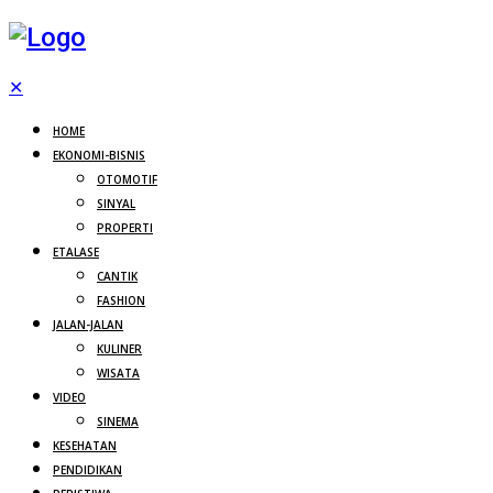
✕
HOME
EKONOMI-BISNIS
OTOMOTIF
SINYAL
PROPERTI
ETALASE
CANTIK
FASHION
JALAN-JALAN
KULINER
WISATA
VIDEO
SINEMA
KESEHATAN
PENDIDIKAN