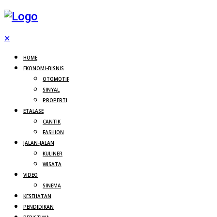
✕
HOME
EKONOMI-BISNIS
OTOMOTIF
SINYAL
PROPERTI
ETALASE
CANTIK
FASHION
JALAN-JALAN
KULINER
WISATA
VIDEO
SINEMA
KESEHATAN
PENDIDIKAN