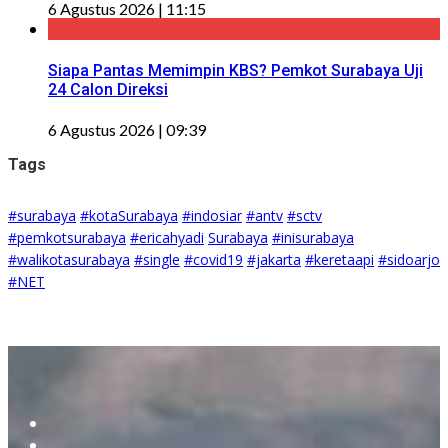
6 Agustus 2026 | 11:15
Siapa Pantas Memimpin KBS? Pemkot Surabaya Uji
24 Calon Direksi
6 Agustus 2026 | 09:39
Tags
#surabaya
#kotaSurabaya
#indosiar
#antv
#sctv
#pemkotsurabaya
#ericahyadi
Surabaya
#inisurabaya
#walikotasurabaya
#single
#covid19
#jakarta
#keretaapi
#sidoarjo
#NET