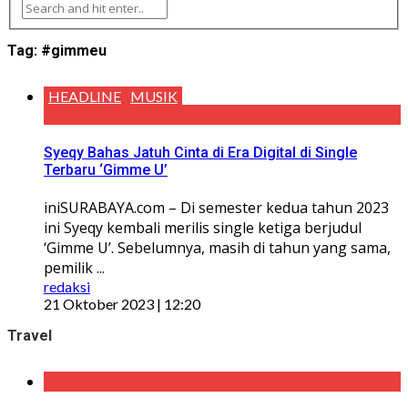
Tag:
#gimmeu
HEADLINE
MUSIK
Syeqy Bahas Jatuh Cinta di Era Digital di Single
Terbaru ‘Gimme U’
iniSURABAYA.com – Di semester kedua tahun 2023
ini Syeqy kembali merilis single ketiga berjudul
‘Gimme U’. Sebelumnya, masih di tahun yang sama,
pemilik ...
redaksi
21 Oktober 2023 | 12:20
Travel