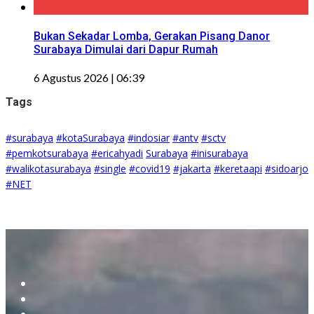
Bukan Sekadar Lomba, Gerakan Pisang Danor
Surabaya Dimulai dari Dapur Rumah
6 Agustus 2026 | 06:39
Tags
#surabaya
#kotaSurabaya
#indosiar
#antv
#sctv
#pemkotsurabaya
#ericahyadi
Surabaya
#inisurabaya
#walikotasurabaya
#single
#covid19
#jakarta
#keretaapi
#sidoarjo
#NET