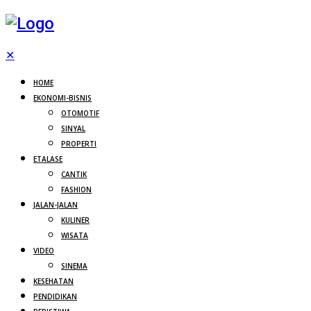
✕
HOME
EKONOMI-BISNIS
OTOMOTIF
SINYAL
PROPERTI
ETALASE
CANTIK
FASHION
JALAN-JALAN
KULINER
WISATA
VIDEO
SINEMA
KESEHATAN
PENDIDIKAN