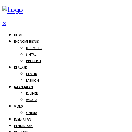
✕
HOME
EKONOMI-BISNIS
OTOMOTIF
SINYAL
PROPERTI
ETALASE
CANTIK
FASHION
JALAN-JALAN
KULINER
WISATA
VIDEO
SINEMA
KESEHATAN
PENDIDIKAN