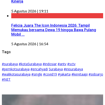
Kinerja
5 Agustus 2026 | 19:11
Felicia Juara The Icon Indonesia 2026: Tampil
Memukau bersama Dewa 19 hingga Bawa Pulang
Mobil ...
5 Agustus 2026 | 16:54
Tags
#surabaya
#kotaSurabaya
#indosiar
#antv
#sctv
#pemkotsurabaya
#ericahyadi
Surabaya
#inisurabaya
#walikotasurabaya
#single
#covid19
#jakarta
#keretaapi
#sidoarjo
#NET