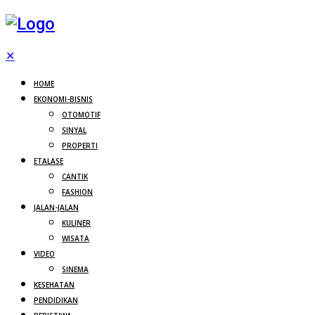
✕
HOME
EKONOMI-BISNIS
OTOMOTIF
SINYAL
PROPERTI
ETALASE
CANTIK
FASHION
JALAN-JALAN
KULINER
WISATA
VIDEO
SINEMA
KESEHATAN
PENDIDIKAN