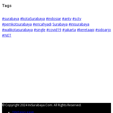
Tags
#surabaya
#kotaSurabaya
#indosiar
#antv
#sctv
#pemkotsurabaya
#ericahyadi
Surabaya
#inisurabaya
#walikotasurabaya
#single
#covid19
#jakarta
#keretaapi
#sidoarjo
#NET
© Copyright 2024 IniSurabaya.com. All Rights Reserved.
TENTANG KAMI