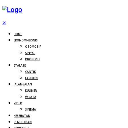
✕
HOME
EKONOMI-BISNIS
OTOMOTIF
SINYAL
PROPERTI
ETALASE
CANTIK
FASHION
JALAN-JALAN
KULINER
WISATA
VIDEO
SINEMA
KESEHATAN
PENDIDIKAN