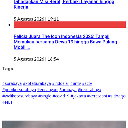
Dihadapkan Misi Berat, Perbaiki Layanan hingga
Kinerja
5 Agustus 2026 | 19:11
Felicia Juara The Icon Indonesia 2026: Tampil
Memukau bersama Dewa 19 hingga Bawa Pulang
Mobil ...
5 Agustus 2026 | 16:54
Tags
#surabaya
#kotaSurabaya
#indosiar
#antv
#sctv
#pemkotsurabaya
#ericahyadi
Surabaya
#inisurabaya
#walikotasurabaya
#single
#covid19
#jakarta
#keretaapi
#sidoarjo
#NET