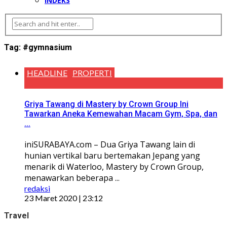
INDEKS
Tag:
#gymnasium
HEADLINE
PROPERTI
Griya Tawang di Mastery by Crown Group Ini
Tawarkan Aneka Kemewahan Macam Gym, Spa, dan
...
iniSURABAYA.com – Dua Griya Tawang lain di
hunian vertikal baru bertemakan Jepang yang
menarik di Waterloo, Mastery by Crown Group,
menawarkan beberapa ...
redaksi
23 Maret 2020 | 23:12
Travel