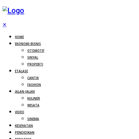
✕
HOME
EKONOMI-BISNIS
OTOMOTIF
SINYAL
PROPERTI
ETALASE
CANTIK
FASHION
JALAN-JALAN
KULINER
WISATA
VIDEO
SINEMA
KESEHATAN
PENDIDIKAN