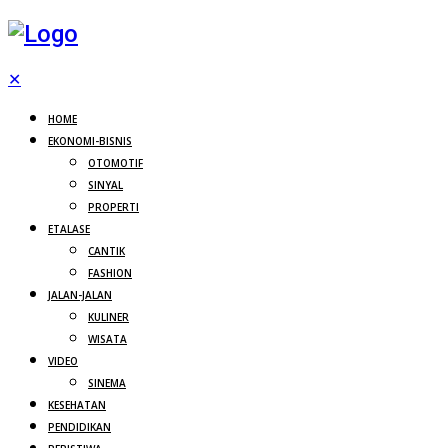
✕
HOME
EKONOMI-BISNIS
OTOMOTIF
SINYAL
PROPERTI
ETALASE
CANTIK
FASHION
JALAN-JALAN
KULINER
WISATA
VIDEO
SINEMA
KESEHATAN
PENDIDIKAN