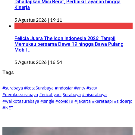
Dihadapkan Misi Berat, Perbaiki Layanan hingga
Kinerja
5 Agustus 2026 | 19:11
Felicia Juara The Icon Indonesia 2026: Tampil
Memukau bersama Dewa 19 hingga Bawa Pulang
Mobil ...
5 Agustus 2026 | 16:54
Tags
#surabaya
#kotaSurabaya
#indosiar
#antv
#sctv
#pemkotsurabaya
#ericahyadi
Surabaya
#inisurabaya
#walikotasurabaya
#single
#covid19
#jakarta
#keretaapi
#sidoarjo
#NET