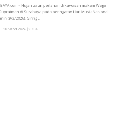
ABAYA.com – Hujan turun perlahan di kawasan makam Wage
Supratman di Surabaya pada peringatan Hari Musik Nasional
nin (9/3/2026). Giring ...
10 Maret 2026 | 20:04