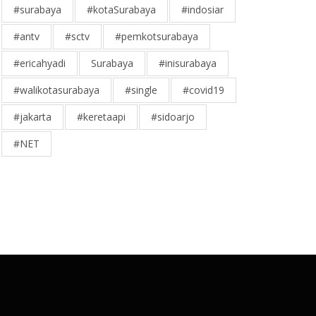
#surabaya
#kotaSurabaya
#indosiar
#antv
#sctv
#pemkotsurabaya
#ericahyadi
Surabaya
#inisurabaya
#walikotasurabaya
#single
#covid19
#jakarta
#keretaapi
#sidoarjo
#NET