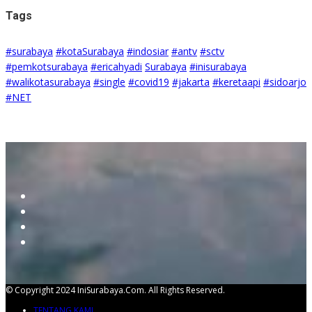
Tags
#surabaya
#kotaSurabaya
#indosiar
#antv
#sctv
#pemkotsurabaya
#ericahyadi
Surabaya
#inisurabaya
#walikotasurabaya
#single
#covid19
#jakarta
#keretaapi
#sidoarjo
#NET
© Copyright 2024 IniSurabaya.com. All Rights Reserved.
TENTANG KAMI