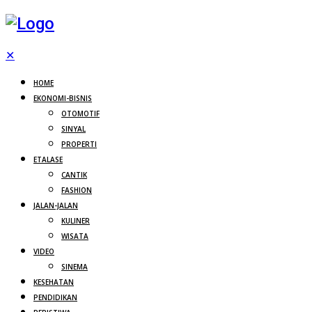
✕
HOME
EKONOMI-BISNIS
OTOMOTIF
SINYAL
PROPERTI
ETALASE
CANTIK
FASHION
JALAN-JALAN
KULINER
WISATA
VIDEO
SINEMA
KESEHATAN
PENDIDIKAN