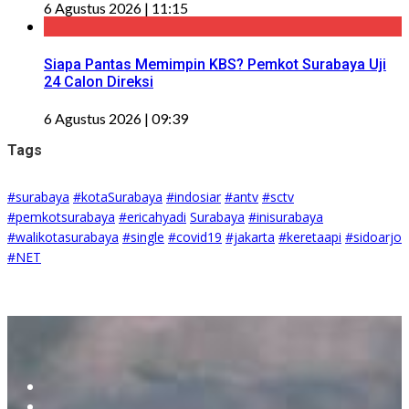
6 Agustus 2026 | 11:15
Siapa Pantas Memimpin KBS? Pemkot Surabaya Uji
24 Calon Direksi
6 Agustus 2026 | 09:39
Tags
#surabaya
#kotaSurabaya
#indosiar
#antv
#sctv
#pemkotsurabaya
#ericahyadi
Surabaya
#inisurabaya
#walikotasurabaya
#single
#covid19
#jakarta
#keretaapi
#sidoarjo
#NET