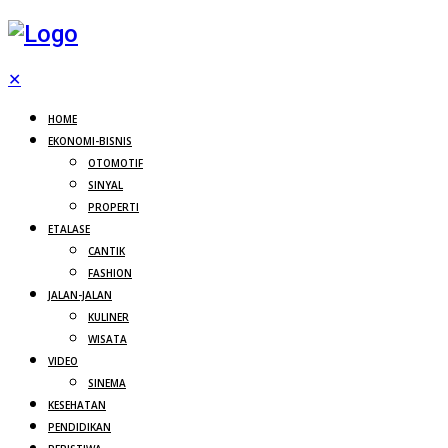
✕
HOME
EKONOMI-BISNIS
OTOMOTIF
SINYAL
PROPERTI
ETALASE
CANTIK
FASHION
JALAN-JALAN
KULINER
WISATA
VIDEO
SINEMA
KESEHATAN
PENDIDIKAN