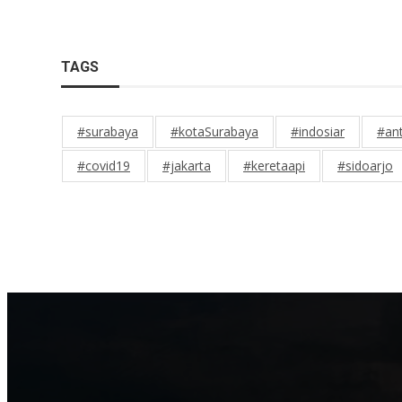
TAGS
#surabaya
#kotaSurabaya
#indosiar
#an
#covid19
#jakarta
#keretaapi
#sidoarjo