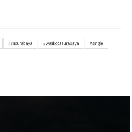
#inisurabaya
#walikotasurabaya
#single