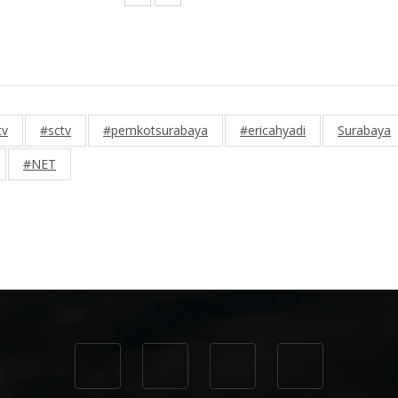
tv
#sctv
#pemkotsurabaya
#ericahyadi
Surabaya
#NET