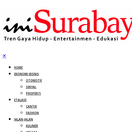
✕
HOME
EKONOMI-BISNIS
OTOMOTIF
SINYAL
PROPERTI
ETALASE
CANTIK
FASHION
JALAN-JALAN
KULINER