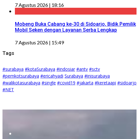
7 Agustus 2026 | 18:16
Mobeng Buka Cabang ke-30 di Sidoarjo, Bidik Pemilik
Mobil Seken dengan Layanan Serba Lengkap
7 Agustus 2026 | 15:49
Tags
#surabaya
#kotaSurabaya
#indosiar
#antv
#sctv
#pemkotsurabaya
#ericahyadi
Surabaya
#inisurabaya
#walikotasurabaya
#single
#covid19
#jakarta
#keretaapi
#sidoarjo
#NET