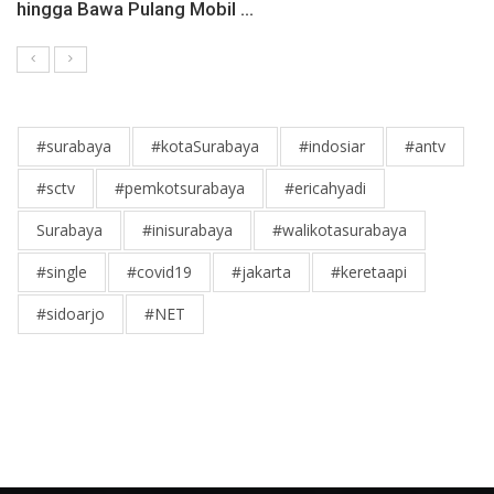
hingga Bawa Pulang Mobil ...
#surabaya
#kotaSurabaya
#indosiar
#antv
#sctv
#pemkotsurabaya
#ericahyadi
Surabaya
#inisurabaya
#walikotasurabaya
#single
#covid19
#jakarta
#keretaapi
#sidoarjo
#NET