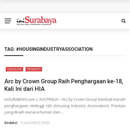
SedulurRun 2026 Tambah Kategori 10K: Ajak Peserta
Berlari Sambil Bantu Santri dan Guru Honorer
Siapa Pantas Memimpin KBS? Pemkot Surabaya Uji 24
Calon Direksi
TAG:
#HOUSINGINDUSTRYASSOCIATION
Bukan Sekadar Lomba, Gerakan Pisang Danor Surabaya
HEADLINE
PROPERTI
Dimulai dari Dapur Rumah
Arc by Crown Group Raih Penghargaan ke-18,
Nahkoda Baru PDAM Surya Sembada Langsung
Kali Ini dari HIA
Dihadapkan Misi Berat, Perbaiki Layanan hingga Kinerja
iniSURABAYA.com | AUSTRALIA – Arc by Crown Group kembali meraih
penghargaan tertinggi HIA (Housing Industry Association). Prestasi
Felicia Juara The Icon Indonesia 2026: Tampil Memukau
yang diraih menara hunian dan ...
Redaksi
9 Juni 2020 | 19:05
bersama Dewa 19 hingga Bawa Pulang Mobil dan Kontrak