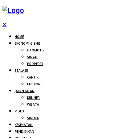
✕
HOME
EKONOMI-BISNIS
OTOMOTIF
SINYAL
PROPERTI
ETALASE
CANTIK
FASHION
JALAN-JALAN
KULINER
WISATA
VIDEO
SINEMA
KESEHATAN
PENDIDIKAN