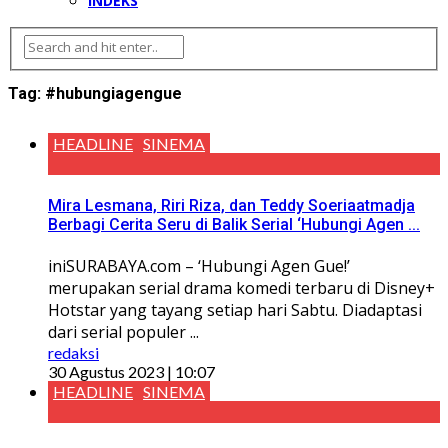
INDEKS
Tag:
#hubungiagengue
HEADLINE
SINEMA
Mira Lesmana, Riri Riza, dan Teddy Soeriaatmadja
Berbagi Cerita Seru di Balik Serial ‘Hubungi Agen ...
iniSURABAYA.com – ‘Hubungi Agen Gue!’
merupakan serial drama komedi terbaru di Disney+
Hotstar yang tayang setiap hari Sabtu. Diadaptasi
dari serial populer ...
redaksi
30 Agustus 2023 | 10:07
HEADLINE
SINEMA