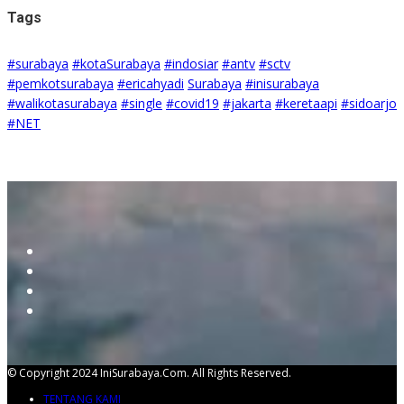
Tags
#surabaya
#kotaSurabaya
#indosiar
#antv
#sctv
#pemkotsurabaya
#ericahyadi
Surabaya
#inisurabaya
#walikotasurabaya
#single
#covid19
#jakarta
#keretaapi
#sidoarjo
#NET
© Copyright 2024 IniSurabaya.com. All Rights Reserved.
TENTANG KAMI