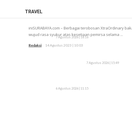
TRAVEL
iniSURABAYA.com – Berbagai terobosan XtraOrdinary baka
wujud rasa syukur atas kesetiaan pemirsa selama ...
7 Agustus 2026 | 18:16
Redaksi
14 Agustus 2023 | 10:03
7 Agustus 2026 | 15:49
6 Agustus 2026 | 11:15