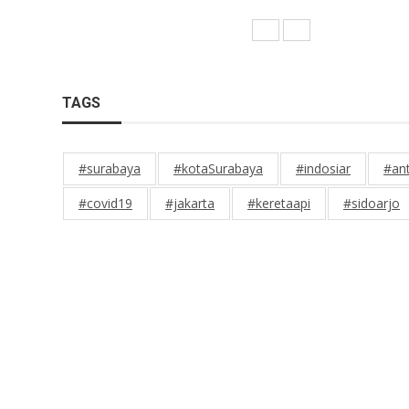
TAGS
#surabaya
#kotaSurabaya
#indosiar
#an
#covid19
#jakarta
#keretaapi
#sidoarjo