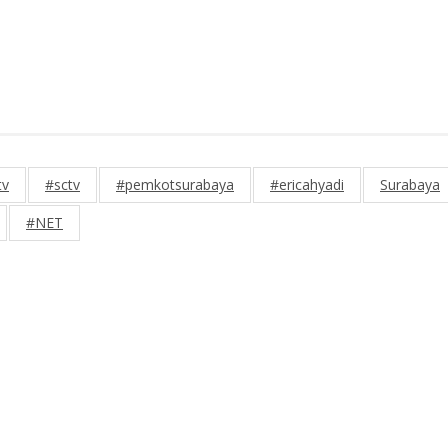
tv
#sctv
#pemkotsurabaya
#ericahyadi
Surabaya
#NET