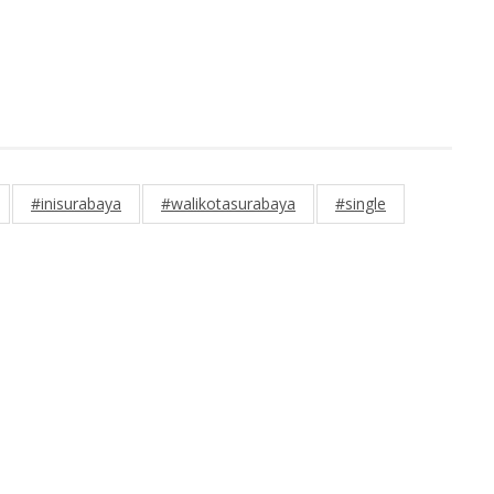
#inisurabaya
#walikotasurabaya
#single