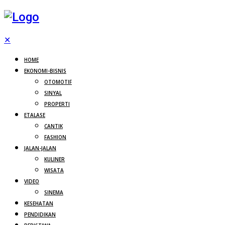
✕
HOME
EKONOMI-BISNIS
OTOMOTIF
SINYAL
PROPERTI
ETALASE
CANTIK
FASHION
JALAN-JALAN
KULINER
WISATA
VIDEO
SINEMA
KESEHATAN
PENDIDIKAN