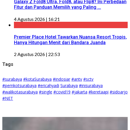
Galaxy Z Fold8 Ultra, Fold8, atau Flip8? Ini Perbedaan
Fitur dan Panduan Memilih yang Paling ...
4 Agustus 2026 | 16:21
Premier Place Hotel Tawarkan Nuansa Resort Tropis,
Hanya Hitungan Menit dari Bandara Juanda
2 Agustus 2026 | 22:53
Tags
#surabaya
#kotaSurabaya
#indosiar
#antv
#sctv
#pemkotsurabaya
#ericahyadi
Surabaya
#inisurabaya
#walikotasurabaya
#single
#covid19
#jakarta
#keretaapi
#sidoarjo
#NET