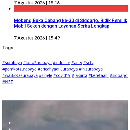
7 Agustus 2026 | 18:16
Mobeng Buka Cabang ke-30 di Sidoarjo, Bidik Pemilik
Mobil Seken dengan Layanan Serba Lengkap
7 Agustus 2026 | 15:49
Tags
#surabaya
#kotaSurabaya
#indosiar
#antv
#sctv
#pemkotsurabaya
#ericahyadi
Surabaya
#inisurabaya
#walikotasurabaya
#single
#covid19
#jakarta
#keretaapi
#sidoarjo
#NET