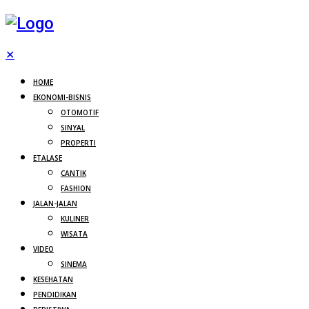
✕
HOME
EKONOMI-BISNIS
OTOMOTIF
SINYAL
PROPERTI
ETALASE
CANTIK
FASHION
JALAN-JALAN
KULINER
WISATA
VIDEO
SINEMA
KESEHATAN
PENDIDIKAN