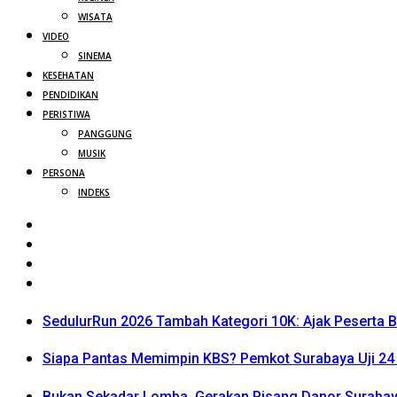
WISATA
VIDEO
SINEMA
KESEHATAN
PENDIDIKAN
PERISTIWA
PANGGUNG
MUSIK
PERSONA
INDEKS
SedulurRun 2026 Tambah Kategori 10K: Ajak Peserta Be
Siapa Pantas Memimpin KBS? Pemkot Surabaya Uji 24 
Bukan Sekadar Lomba, Gerakan Pisang Danor Surabay