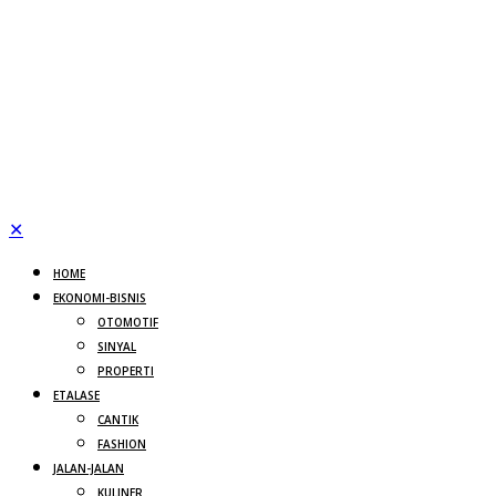
✕
HOME
EKONOMI-BISNIS
OTOMOTIF
SINYAL
PROPERTI
ETALASE
CANTIK
FASHION
JALAN-JALAN
KULINER