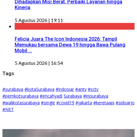
Dihadapkan Misi Berat, Perbaiki Layanan hingga
Kinerja
5 Agustus 2026 | 19:11
Felicia Juara The Icon Indonesia 2026: Tampil
Memukau bersama Dewa 19 hingga Bawa Pulang
Mobil ...
5 Agustus 2026 | 16:54
Tags
#surabaya
#kotaSurabaya
#indosiar
#antv
#sctv
#pemkotsurabaya
#ericahyadi
Surabaya
#inisurabaya
#walikotasurabaya
#single
#covid19
#jakarta
#keretaapi
#sidoarjo
#NET