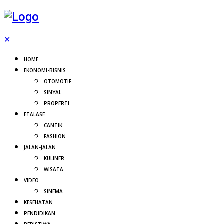
✕
HOME
EKONOMI-BISNIS
OTOMOTIF
SINYAL
PROPERTI
ETALASE
CANTIK
FASHION
JALAN-JALAN
KULINER
WISATA
VIDEO
SINEMA
KESEHATAN
PENDIDIKAN