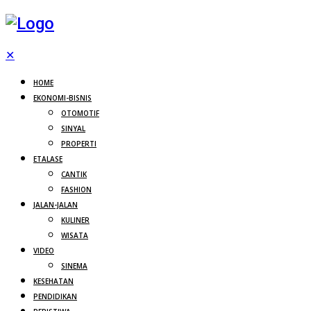
✕
HOME
EKONOMI-BISNIS
OTOMOTIF
SINYAL
PROPERTI
ETALASE
CANTIK
FASHION
JALAN-JALAN
KULINER
WISATA
VIDEO
SINEMA
KESEHATAN
PENDIDIKAN