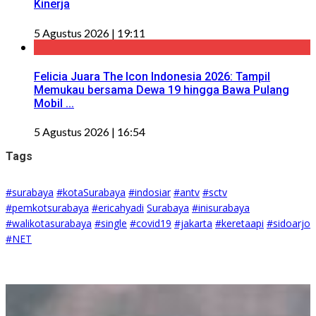
Kinerja
5 Agustus 2026 | 19:11
Felicia Juara The Icon Indonesia 2026: Tampil
Memukau bersama Dewa 19 hingga Bawa Pulang
Mobil ...
5 Agustus 2026 | 16:54
Tags
#surabaya
#kotaSurabaya
#indosiar
#antv
#sctv
#pemkotsurabaya
#ericahyadi
Surabaya
#inisurabaya
#walikotasurabaya
#single
#covid19
#jakarta
#keretaapi
#sidoarjo
#NET