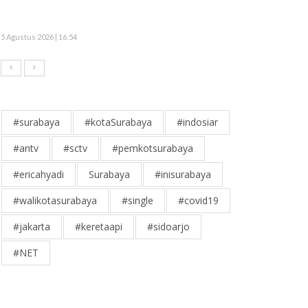
5 Agustus 2026 | 16:54
#surabaya
#kotaSurabaya
#indosiar
#antv
#sctv
#pemkotsurabaya
#ericahyadi
Surabaya
#inisurabaya
#walikotasurabaya
#single
#covid19
#jakarta
#keretaapi
#sidoarjo
#NET