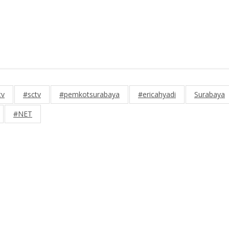
tv
#sctv
#pemkotsurabaya
#ericahyadi
Surabaya
#NET