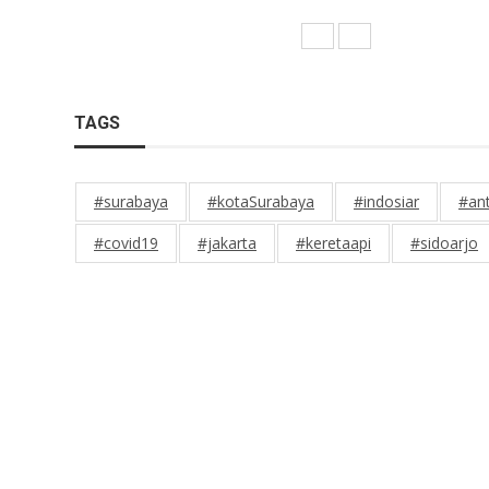
TAGS
#surabaya
#kotaSurabaya
#indosiar
#an
#covid19
#jakarta
#keretaapi
#sidoarjo