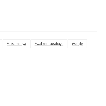
#inisurabaya
#walikotasurabaya
#single