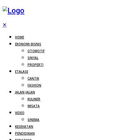
✕
HOME
EKONOMI-BISNIS
OTOMOTIF
SINYAL
PROPERTI
ETALASE
CANTIK
FASHION
JALAN-JALAN
KULINER
WISATA
VIDEO
SINEMA
KESEHATAN
PENDIDIKAN