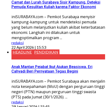
Camat dan Lurah Surabaya Sisir Kampung, Deteksi
Pemuda Kesulitan Kuliah karena Faktor Ekonomi
iniSURABAYA.com – Pemkot Surabaya menyisir
kampung-kampung untuk mendeteksi pemuda
yang belum melanjutkan kuliah akibat keterbatasan
ekonomi. Langkah ini dilakukan untuk
mengoptimalkan program ...
redaksi
22 April 2026 | 15:53
HEADLINE
PENDIDIKAN
Anak Mantan Pejabat Ikut Ajukan Beasiswa, Eri
Cahyadi Beri Pernyataan Tegas Begini
iniSURABAYA.com – Pemkot Surabaya akan menjalin
nota kesepahaman (MoU) dengan perguruan tinggi
negeri (PTN) maupun perguruan tinggi swasta
(PTS) pada Jumat (30/1/2026). ...
redaksi
29 Januari 2026 | 15:45