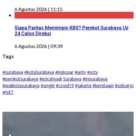
6 Agustus 2026 | 11:15
Siapa Pantas Memimpin KBS? Pemkot Surabaya Uji
24 Calon Direksi
6 Agustus 2026 | 09:39
Tags
#surabaya
#kotaSurabaya
#indosiar
#antv
#sctv
#pemkotsurabaya
#ericahyadi
Surabaya
#inisurabaya
#walikotasurabaya
#single
#covid19
#jakarta
#keretaapi
#sidoarjo
#NET