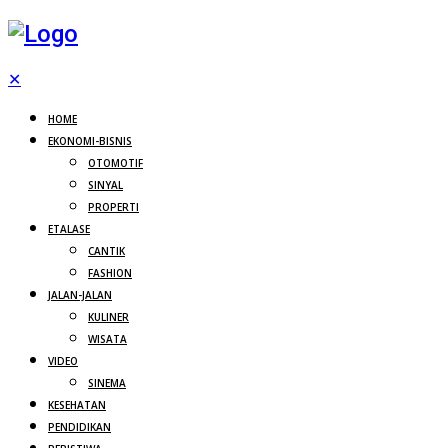
✕
HOME
EKONOMI-BISNIS
OTOMOTIF
SINYAL
PROPERTI
ETALASE
CANTIK
FASHION
JALAN-JALAN
KULINER
WISATA
VIDEO
SINEMA
KESEHATAN
PENDIDIKAN