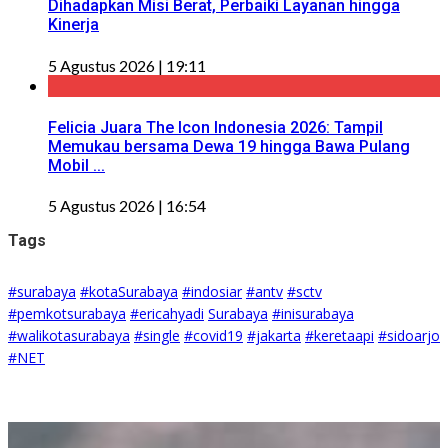
Dihadapkan Misi Berat, Perbaiki Layanan hingga
Kinerja
5 Agustus 2026 | 19:11
Felicia Juara The Icon Indonesia 2026: Tampil
Memukau bersama Dewa 19 hingga Bawa Pulang
Mobil ...
5 Agustus 2026 | 16:54
Tags
#surabaya
#kotaSurabaya
#indosiar
#antv
#sctv
#pemkotsurabaya
#ericahyadi
Surabaya
#inisurabaya
#walikotasurabaya
#single
#covid19
#jakarta
#keretaapi
#sidoarjo
#NET