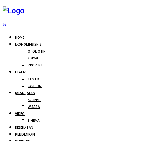
✕
HOME
EKONOMI-BISNIS
OTOMOTIF
SINYAL
PROPERTI
ETALASE
CANTIK
FASHION
JALAN-JALAN
KULINER
WISATA
VIDEO
SINEMA
KESEHATAN
PENDIDIKAN