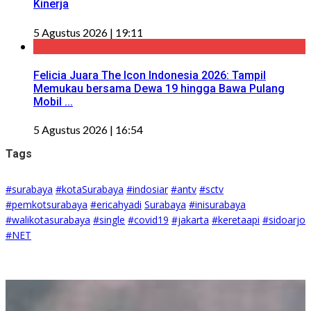
Kinerja
5 Agustus 2026 | 19:11
Felicia Juara The Icon Indonesia 2026: Tampil
Memukau bersama Dewa 19 hingga Bawa Pulang
Mobil ...
5 Agustus 2026 | 16:54
Tags
#surabaya
#kotaSurabaya
#indosiar
#antv
#sctv
#pemkotsurabaya
#ericahyadi
Surabaya
#inisurabaya
#walikotasurabaya
#single
#covid19
#jakarta
#keretaapi
#sidoarjo
#NET