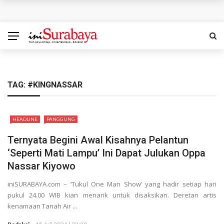
SedulurRun 2026 Tambah Kategori 10K: Ajak Peserta
Berlari Sambil Bantu Santri dan Guru Honorer
Siapa Pantas Memimpin KBS? Pemkot Surabaya Uji 24
Calon Direksi
TAG:
#KINGNASSAR
Bukan Sekadar Lomba, Gerakan Pisang Danor Surabaya
HEADLINE
PANGGUNG
Dimulai dari Dapur Rumah
Ternyata Begini Awal Kisahnya Pelantun
Nahkoda Baru PDAM Surya Sembada Langsung
‘Seperti Mati Lampu’ Ini Dapat Julukan Oppa
Nassar Kiyowo
Dihadapkan Misi Berat, Perbaiki Layanan hingga Kinerja
iniSURABAYA.com – ‘Tukul One Man Show’ yang hadir setiap hari
Felicia Juara The Icon Indonesia 2026: Tampil Memukau
pukul 24.00 WIB kian menarik untuk disaksikan. Deretan artis
kenamaan Tanah Air ...
bersama Dewa 19 hingga Bawa Pulang Mobil dan Kontrak