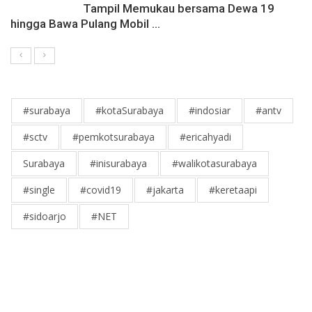
Tampil Memukau bersama Dewa 19
hingga Bawa Pulang Mobil ...
#surabaya
#kotaSurabaya
#indosiar
#antv
#sctv
#pemkotsurabaya
#ericahyadi
Surabaya
#inisurabaya
#walikotasurabaya
#single
#covid19
#jakarta
#keretaapi
#sidoarjo
#NET