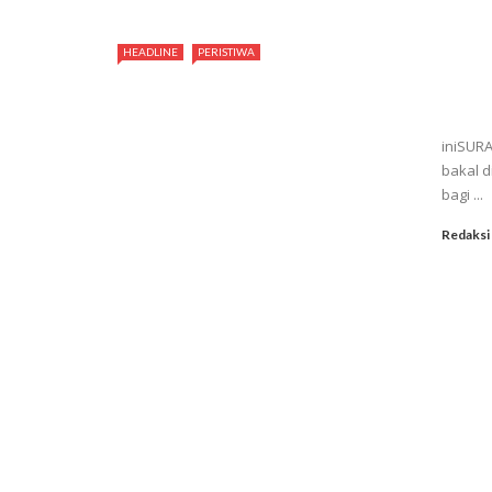
HEADLINE
PERISTIWA
iniSURA
bakal d
bagi ...
Redaksi