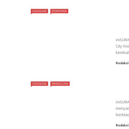
HEADLINE
PERISTIWA
iniSURA
City Vi
kembali
Redaksi
HEADLINE
PANGGUNG
iniSURA
menyam
berkila
Redaksi