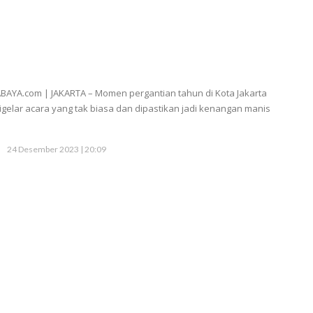
BAYA.com | JAKARTA – Momen pergantian tahun di Kota Jakarta
igelar acara yang tak biasa dan dipastikan jadi kenangan manis
24 Desember 2023 | 20:09