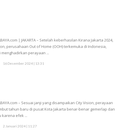
BAYA.com | JAKARTA – Setelah keberhasilan Kirana Jakarta 2024,
sion, perusahaan Out of Home (OOH) terkemuka di Indonesia,
 menghadirkan perayaan ...
16 Desember 2024 | 13:31
BAYA.com – Sesuai janji yang disampaikan City Vision, perayaan
but tahun baru di pusat Kota Jakarta benar-benar gemerlap dan
u karena efek ...
2 Januari 2024 | 11:27