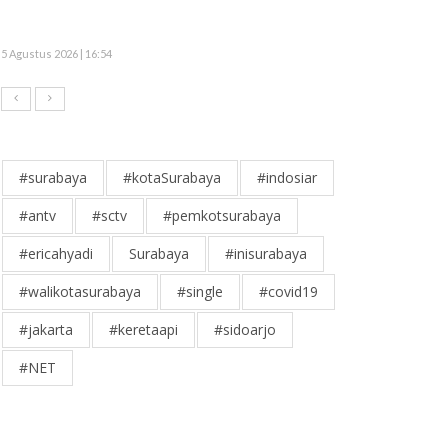
5 Agustus 2026 | 16:54
#surabaya
#kotaSurabaya
#indosiar
#antv
#sctv
#pemkotsurabaya
#ericahyadi
Surabaya
#inisurabaya
#walikotasurabaya
#single
#covid19
#jakarta
#keretaapi
#sidoarjo
#NET