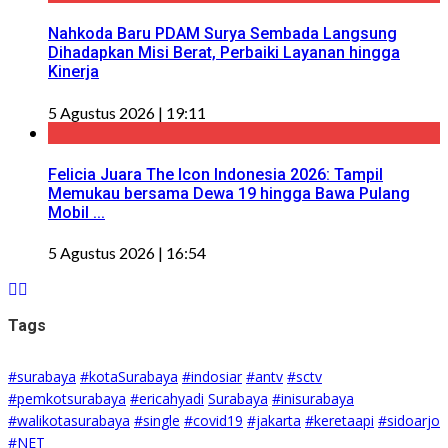
Nahkoda Baru PDAM Surya Sembada Langsung
Dihadapkan Misi Berat, Perbaiki Layanan hingga
Kinerja
5 Agustus 2026 | 19:11
Felicia Juara The Icon Indonesia 2026: Tampil
Memukau bersama Dewa 19 hingga Bawa Pulang
Mobil ...
5 Agustus 2026 | 16:54
Tags
#surabaya
#kotaSurabaya
#indosiar
#antv
#sctv
#pemkotsurabaya
#ericahyadi
Surabaya
#inisurabaya
#walikotasurabaya
#single
#covid19
#jakarta
#keretaapi
#sidoarjo
#NET