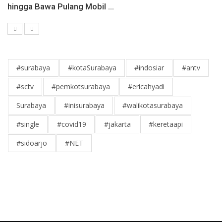
hingga Bawa Pulang Mobil ...
#surabaya
#kotaSurabaya
#indosiar
#antv
#sctv
#pemkotsurabaya
#ericahyadi
Surabaya
#inisurabaya
#walikotasurabaya
#single
#covid19
#jakarta
#keretaapi
#sidoarjo
#NET