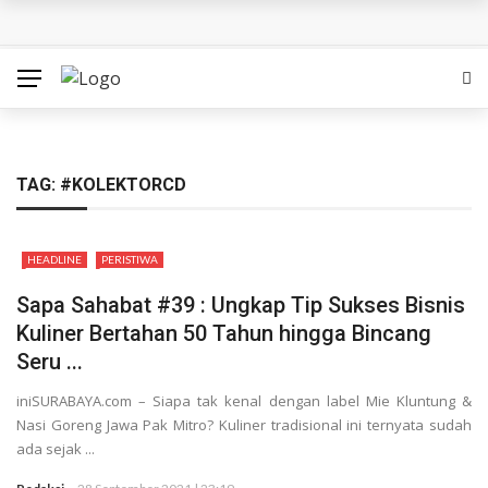
SedulurRun 2026 Tambah Kategori 10K: Ajak Peserta
Berlari Sambil Bantu Santri dan Guru Honorer
Siapa Pantas Memimpin KBS? Pemkot Surabaya Uji 24
Calon Direksi
TAG:
#KOLEKTORCD
Bukan Sekadar Lomba, Gerakan Pisang Danor Surabaya
HEADLINE
PERISTIWA
Dimulai dari Dapur Rumah
Sapa Sahabat #39 : Ungkap Tip Sukses Bisnis
Nahkoda Baru PDAM Surya Sembada Langsung
Kuliner Bertahan 50 Tahun hingga Bincang
Seru ...
Dihadapkan Misi Berat, Perbaiki Layanan hingga Kinerja
iniSURABAYA.com – Siapa tak kenal dengan label Mie Kluntung &
Felicia Juara The Icon Indonesia 2026: Tampil Memukau
Nasi Goreng Jawa Pak Mitro? Kuliner tradisional ini ternyata sudah
ada sejak ...
bersama Dewa 19 hingga Bawa Pulang Mobil dan Kontrak