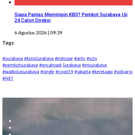
Siapa Pantas Memimpin KBS? Pemkot Surabaya Uji
24 Calon Direksi
6 Agustus 2026 | 09:39
Tags
#surabaya
#kotaSurabaya
#indosiar
#antv
#sctv
#pemkotsurabaya
#ericahyadi
Surabaya
#inisurabaya
#walikotasurabaya
#single
#covid19
#jakarta
#keretaapi
#sidoarjo
#NET