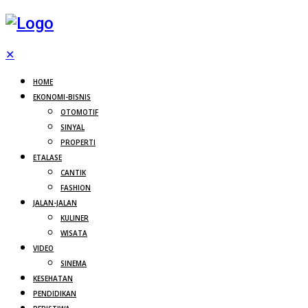
✕
HOME
EKONOMI-BISNIS
OTOMOTIF
SINYAL
PROPERTI
ETALASE
CANTIK
FASHION
JALAN-JALAN
KULINER
WISATA
VIDEO
SINEMA
KESEHATAN
PENDIDIKAN