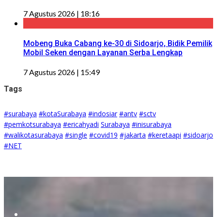
7 Agustus 2026 | 18:16
Mobeng Buka Cabang ke-30 di Sidoarjo, Bidik Pemilik
Mobil Seken dengan Layanan Serba Lengkap
7 Agustus 2026 | 15:49
Tags
#surabaya
#kotaSurabaya
#indosiar
#antv
#sctv
#pemkotsurabaya
#ericahyadi
Surabaya
#inisurabaya
#walikotasurabaya
#single
#covid19
#jakarta
#keretaapi
#sidoarjo
#NET