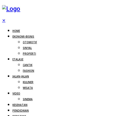
✕
HOME
EKONOMI-BISNIS
OTOMOTIF
SINYAL
PROPERTI
ETALASE
CANTIK
FASHION
JALAN-JALAN
KULINER
WISATA
VIDEO
SINEMA
KESEHATAN
PENDIDIKAN