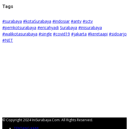
Tags
#surabaya
#kotaSurabaya
#indosiar
#antv
#sctv
#pemkotsurabaya
#ericahyadi
Surabaya
#inisurabaya
#walikotasurabaya
#single
#covid19
#jakarta
#keretaapi
#sidoarjo
#NET
© Copyright 2024 IniSurabaya.com. All Rights Reserved.
TENTANG KAMI