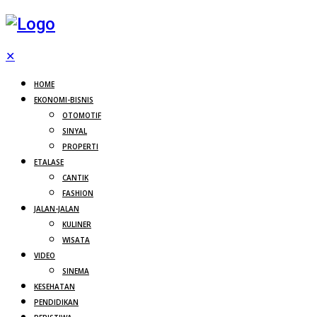
✕
HOME
EKONOMI-BISNIS
OTOMOTIF
SINYAL
PROPERTI
ETALASE
CANTIK
FASHION
JALAN-JALAN
KULINER
WISATA
VIDEO
SINEMA
KESEHATAN
PENDIDIKAN