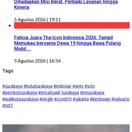
Dihadapkan Misi Berat, Perbaiki Layanan hingga
Kinerja
5 Agustus 2026 | 19:11
Felicia Juara The Icon Indonesia 2026: Tampil
Memukau bersama Dewa 19 hingga Bawa Pulang
Mobil ...
5 Agustus 2026 | 16:54
Tags
#surabaya
#kotaSurabaya
#indosiar
#antv
#sctv
#pemkotsurabaya
#ericahyadi
Surabaya
#inisurabaya
#walikotasurabaya
#single
#covid19
#jakarta
#keretaapi
#sidoarjo
#NET