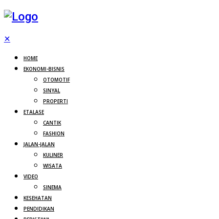
✕
HOME
EKONOMI-BISNIS
OTOMOTIF
SINYAL
PROPERTI
ETALASE
CANTIK
FASHION
JALAN-JALAN
KULINER
WISATA
VIDEO
SINEMA
KESEHATAN
PENDIDIKAN