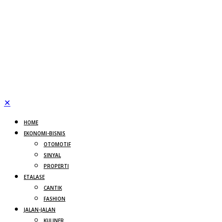
✕
HOME
EKONOMI-BISNIS
OTOMOTIF
SINYAL
PROPERTI
ETALASE
CANTIK
FASHION
JALAN-JALAN
KULINER