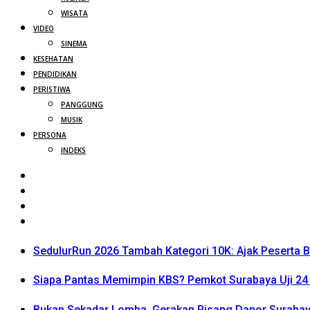
WISATA
VIDEO
SINEMA
KESEHATAN
PENDIDIKAN
PERISTIWA
PANGGUNG
MUSIK
PERSONA
INDEKS
SedulurRun 2026 Tambah Kategori 10K: Ajak Peserta Be
Siapa Pantas Memimpin KBS? Pemkot Surabaya Uji 24 
Bukan Sekadar Lomba, Gerakan Pisang Danor Surabay