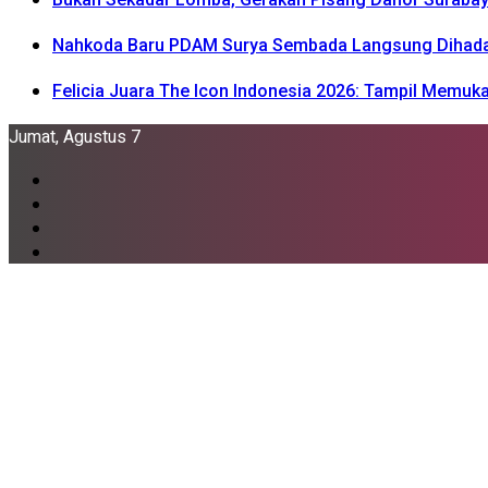
Nahkoda Baru PDAM Surya Sembada Langsung Dihadapka
Felicia Juara The Icon Indonesia 2026: Tampil Memu
Jumat, Agustus 7