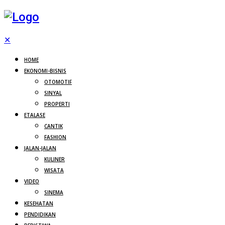
✕
HOME
EKONOMI-BISNIS
OTOMOTIF
SINYAL
PROPERTI
ETALASE
CANTIK
FASHION
JALAN-JALAN
KULINER
WISATA
VIDEO
SINEMA
KESEHATAN
PENDIDIKAN