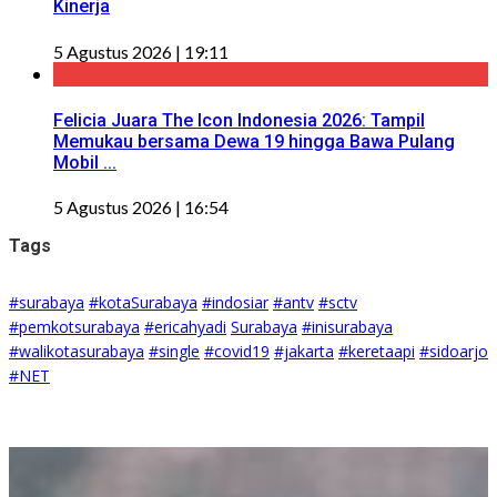
Kinerja
5 Agustus 2026 | 19:11
Felicia Juara The Icon Indonesia 2026: Tampil
Memukau bersama Dewa 19 hingga Bawa Pulang
Mobil ...
5 Agustus 2026 | 16:54
Tags
#surabaya
#kotaSurabaya
#indosiar
#antv
#sctv
#pemkotsurabaya
#ericahyadi
Surabaya
#inisurabaya
#walikotasurabaya
#single
#covid19
#jakarta
#keretaapi
#sidoarjo
#NET