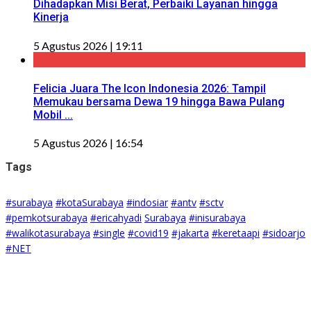
Dihadapkan Misi Berat, Perbaiki Layanan hingga
Kinerja
5 Agustus 2026 | 19:11
Felicia Juara The Icon Indonesia 2026: Tampil
Memukau bersama Dewa 19 hingga Bawa Pulang
Mobil ...
5 Agustus 2026 | 16:54
Tags
#surabaya
#kotaSurabaya
#indosiar
#antv
#sctv
#pemkotsurabaya
#ericahyadi
Surabaya
#inisurabaya
#walikotasurabaya
#single
#covid19
#jakarta
#keretaapi
#sidoarjo
#NET