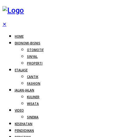
✕
HOME
EKONOMI-BISNIS
OTOMOTIF
SINYAL
PROPERTI
ETALASE
CANTIK
FASHION
JALAN-JALAN
KULINER
WISATA
VIDEO
SINEMA
KESEHATAN
PENDIDIKAN