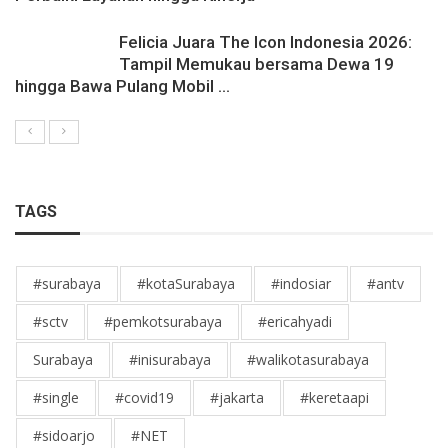
Felicia Juara The Icon Indonesia 2026:
Tampil Memukau bersama Dewa 19
hingga Bawa Pulang Mobil ...
TAGS
#surabaya
#kotaSurabaya
#indosiar
#antv
#sctv
#pemkotsurabaya
#ericahyadi
Surabaya
#inisurabaya
#walikotasurabaya
#single
#covid19
#jakarta
#keretaapi
#sidoarjo
#NET