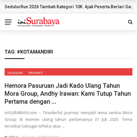
SedulurRun 2026 Tambah Kategori 10K: Ajak Peserta Berlari Sambi
BREAKING NEWS
TAG:
#KOTAMANDIRI
HEADLINE
PROPERTI
Hemora Pasuruan Jadi Kado Ulang Tahun
Mora Group, Andhy Irawan: Kami Tutup Tahun
Pertama dengan ...
iniSURABAYA.com – ‘Onederful Journey’ menjadi tema sentra Mora
Group di momen ulang tahun pertamanya 31 Juli 2025. Tema
tersebut Sebagai refleksi atas ...