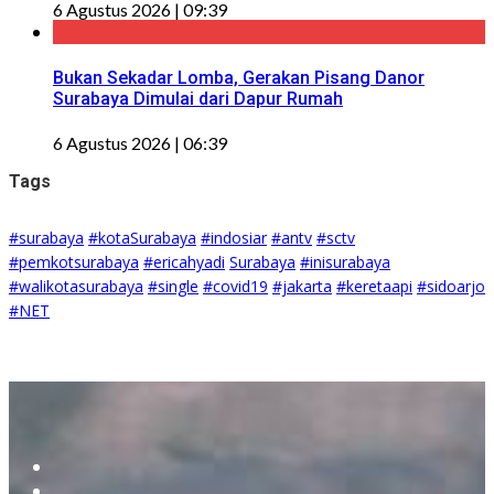
6 Agustus 2026 | 09:39
Bukan Sekadar Lomba, Gerakan Pisang Danor
Surabaya Dimulai dari Dapur Rumah
6 Agustus 2026 | 06:39
Tags
#surabaya
#kotaSurabaya
#indosiar
#antv
#sctv
#pemkotsurabaya
#ericahyadi
Surabaya
#inisurabaya
#walikotasurabaya
#single
#covid19
#jakarta
#keretaapi
#sidoarjo
#NET