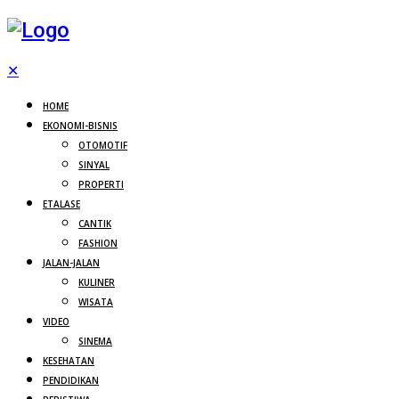
✕
HOME
EKONOMI-BISNIS
OTOMOTIF
SINYAL
PROPERTI
ETALASE
CANTIK
FASHION
JALAN-JALAN
KULINER
WISATA
VIDEO
SINEMA
KESEHATAN
PENDIDIKAN